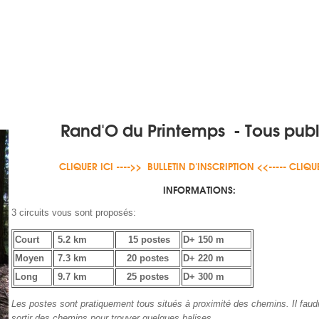
Rand'O du Printemps - Tous publ
CLIQUER ICI ---->> BULLETIN D'INSCRIPTION <<----- CLIQU
INFORMATIONS:
3 circuits vous sont proposés:
Court
5.2 km
15 postes
D+ 150 m
Moyen
7.3 km
20 postes
D+ 220 m
Long
9.7 km
25 postes
D+ 300 m
Les postes sont pratiquement tous situés à proximité des chemins. Il fau
sortir des chemins pour trouver quelques balises...