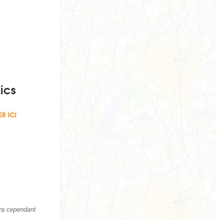
ics
ER ICI
dra cependant