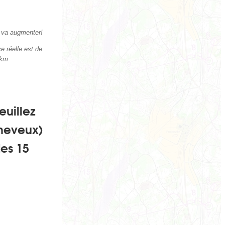
e va augmenter!
ce réelle est de
 km
euillez
cheveux)
des 15