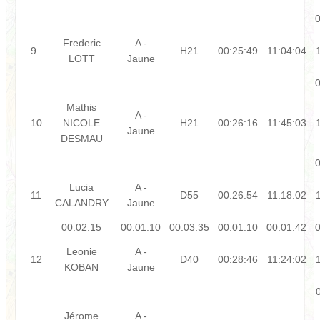
0
Frederic
A -
9
H21
00:25:49
11:04:04
LOTT
Jaune
0
Mathis
A -
10
NICOLE
H21
00:26:16
11:45:03
Jaune
DESMAU
0
Lucia
A -
11
D55
00:26:54
11:18:02
CALANDRY
Jaune
00:02:15
00:01:10
00:03:35
00:01:10
00:01:42
0
Leonie
A -
12
D40
00:28:46
11:24:02
KOBAN
Jaune
Jérome
A -