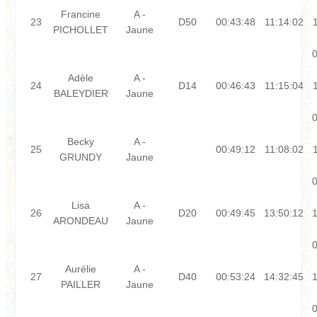
Francine
A -
23
D50
00:43:48
11:14:02
PICHOLLET
Jaune
0
Adèle
A -
24
D14
00:46:43
11:15:04
BALEYDIER
Jaune
0
Becky
A -
25
00:49:12
11:08:02
GRUNDY
Jaune
0
Lisa
A -
26
D20
00:49:45
13:50:12
1
ARONDEAU
Jaune
0
Aurélie
A -
27
D40
00:53:24
14:32:45
1
PAILLER
Jaune
0