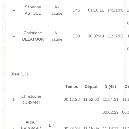
Sandrine
A -
--
D45
01:18:11
14:21:06
1
ASTOUL
Jaune
0
Christiane
A -
--
D60
00:37:49
11:37:02
DELATOUR
Jaune
0
Bleu
(13)
Temps
Départ
1 (48)
2 
Christophe
1
00:17:23
11:52:02
11:54:31
11:
DUSSART
00:02:29
00:
Arthur
B -
2
BRISSARD
00:24:36
11:15:05
11:18:11
11: