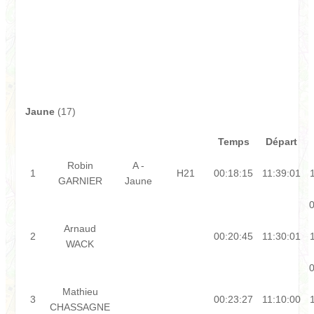
Jaune
(17)
Temps
Départ
Robin
A -
1
H21
00:18:15
11:39:01
GARNIER
Jaune
0
Arnaud
2
00:20:45
11:30:01
WACK
0
Mathieu
3
00:23:27
11:10:00
CHASSAGNE