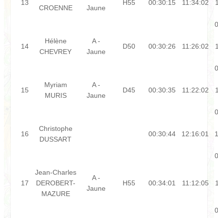
13
H55
00:30:15
11:34:02
CROENNE
Jaune
0
Hélène
A -
14
D50
00:30:26
11:26:02
CHEVREY
Jaune
0
Myriam
A -
15
D45
00:30:35
11:22:02
MURIS
Jaune
0
Christophe
16
00:30:44
12:16:01
1
DUSSART
0
Jean-Charles
A -
17
DEROBERT-
H55
00:34:01
11:12:05
Jaune
MAZURE
0