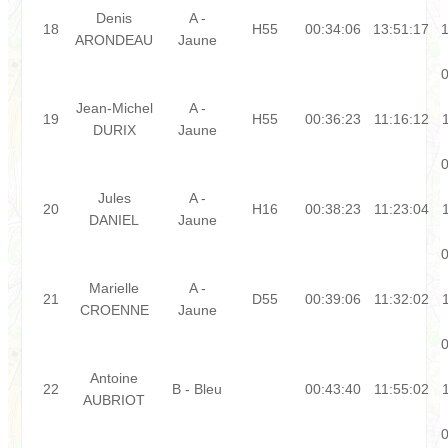
Denis
A -
18
H55
00:34:06
13:51:17
1
ARONDEAU
Jaune
0
Jean-Michel
A -
19
H55
00:36:23
11:16:12
DURIX
Jaune
0
Jules
A -
20
H16
00:38:23
11:23:04
DANIEL
Jaune
0
Marielle
A -
21
D55
00:39:06
11:32:02
CROENNE
Jaune
0
Antoine
22
B - Bleu
00:43:40
11:55:02
AUBRIOT
0