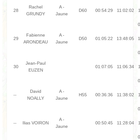
Rachel
A -
28
D60
00:54:29
11:02:02
GRUNDY
Jaune
0
Fabienne
A -
29
D50
01:05:22
13:48:05
1
ARONDEAU
Jaune
0
Jean-Paul
30
01:07:05
11:06:34
EUZEN
0
David
A -
--
H55
00:36:36
11:38:02
NOALLY
Jaune
0
A -
--
Ilias VOIRON
00:50:45
11:28:04
Jaune
0