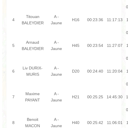
0
Titouan
A -
4
H16
00:23:36
11:17:13
BALEYDIER
Jaune
0
Arnaud
A -
5
H45
00:23:54
11:27:07
BALEYDIER
Jaune
0
Liv DURIX-
A -
6
D20
00:24:40
11:20:04
MURIS
Jaune
0
Maxime
A -
7
H21
00:25:25
14:45:30
1
PAYANT
Jaune
0
Benoit
A -
8
H40
00:25:42
11:06:01
MACON
Jaune