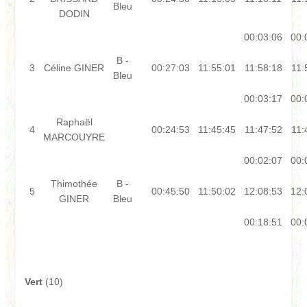
Bleu
DODIN
00:03:06
00:
B -
3
Céline GINER
00:27:03
11:55:01
11:58:18
11:
Bleu
00:03:17
00:
Raphaël
4
00:24:53
11:45:45
11:47:52
11:
MARCOUYRE
00:02:07
00:
Thimothée
B -
5
00:45:50
11:50:02
12:08:53
12:
GINER
Bleu
00:18:51
00:
Vert
(10)