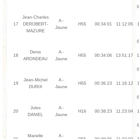
0
Jean-Charles
A -
17
DEROBERT-
H55
00:34:01
11:12:05
Jaune
MAZURE
0
Denis
A -
18
H55
00:34:06
13:51:17
1
ARONDEAU
Jaune
0
Jean-Michel
A -
19
H55
00:36:23
11:16:12
DURIX
Jaune
0
Jules
A -
20
H16
00:38:23
11:23:04
DANIEL
Jaune
0
Marielle
A -
21
D55
00:39:06
11:32:02