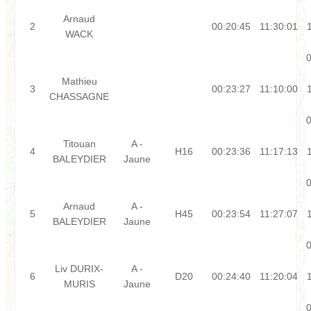
Arnaud
2
00:20:45
11:30:01
WACK
0
Mathieu
3
00:23:27
11:10:00
CHASSAGNE
0
Titouan
A -
4
H16
00:23:36
11:17:13
BALEYDIER
Jaune
0
Arnaud
A -
5
H45
00:23:54
11:27:07
BALEYDIER
Jaune
0
Liv DURIX-
A -
6
D20
00:24:40
11:20:04
MURIS
Jaune
0