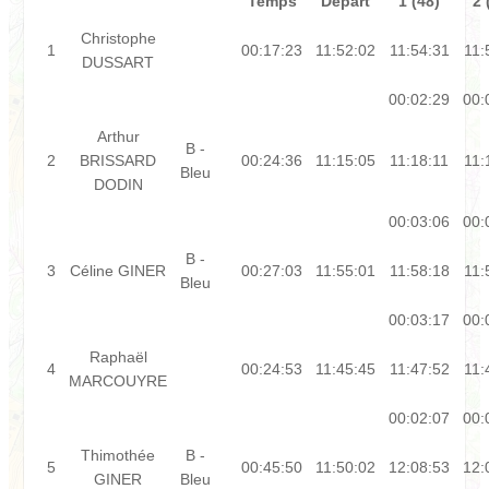
Temps
Départ
1 (48)
2 
Christophe
1
00:17:23
11:52:02
11:54:31
11:
DUSSART
00:02:29
00:
Arthur
B -
2
BRISSARD
00:24:36
11:15:05
11:18:11
11:
Bleu
DODIN
00:03:06
00:
B -
3
Céline GINER
00:27:03
11:55:01
11:58:18
11:
Bleu
00:03:17
00:
Raphaël
4
00:24:53
11:45:45
11:47:52
11:
MARCOUYRE
00:02:07
00:
Thimothée
B -
5
00:45:50
11:50:02
12:08:53
12:
GINER
Bleu