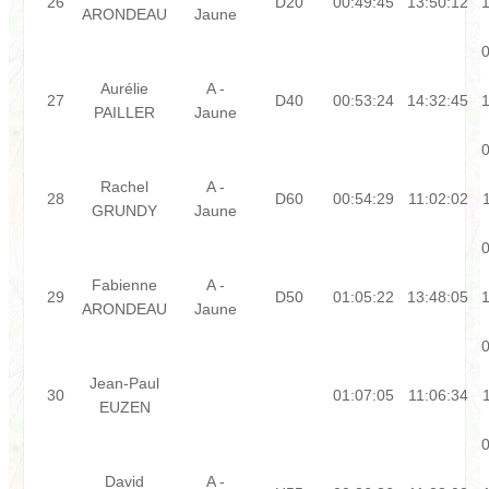
26
D20
00:49:45
13:50:12
1
ARONDEAU
Jaune
0
Aurélie
A -
27
D40
00:53:24
14:32:45
1
PAILLER
Jaune
0
Rachel
A -
28
D60
00:54:29
11:02:02
GRUNDY
Jaune
0
Fabienne
A -
29
D50
01:05:22
13:48:05
1
ARONDEAU
Jaune
0
Jean-Paul
30
01:07:05
11:06:34
EUZEN
0
David
A -