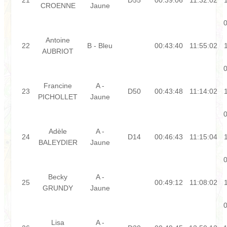
CROENNE
Jaune
0
Antoine
22
B - Bleu
00:43:40
11:55:02
AUBRIOT
0
Francine
A -
23
D50
00:43:48
11:14:02
PICHOLLET
Jaune
0
Adèle
A -
24
D14
00:46:43
11:15:04
BALEYDIER
Jaune
0
Becky
A -
25
00:49:12
11:08:02
GRUNDY
Jaune
0
Lisa
A -