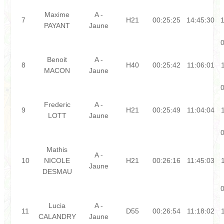
Maxime
A -
7
H21
00:25:25
14:45:30
1
PAYANT
Jaune
0
Benoit
A -
8
H40
00:25:42
11:06:01
MACON
Jaune
0
Frederic
A -
9
H21
00:25:49
11:04:04
LOTT
Jaune
0
Mathis
A -
10
NICOLE
H21
00:26:16
11:45:03
Jaune
DESMAU
0
Lucia
A -
11
D55
00:26:54
11:18:02
CALANDRY
Jaune