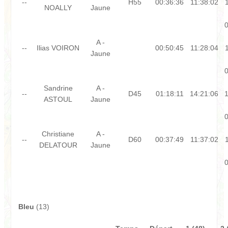
--
H55
00:36:36
11:38:02
NOALLY
Jaune
0
A -
--
Ilias VOIRON
00:50:45
11:28:04
Jaune
0
Sandrine
A -
--
D45
01:18:11
14:21:06
1
ASTOUL
Jaune
0
Christiane
A -
--
D60
00:37:49
11:37:02
DELATOUR
Jaune
0
Bleu
(13)