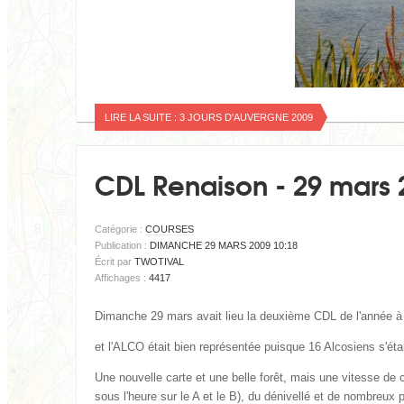
LIRE LA SUITE : 3 JOURS D'AUVERGNE 2009
CDL Renaison - 29 mars 
Catégorie :
COURSES
Publication :
DIMANCHE 29 MARS 2009 10:18
Écrit par
TWOTIVAL
Affichages :
4417
Dimanche 29 mars avait lieu la deuxi
è
me CDL de l'ann
é
e
à
et l'ALCO était bien repr
é
sent
é
e puisque 16 Alcosiens s'éta
Une nouvelle carte et une belle for
ê
t, mais une vitesse de 
sous l'heure sur le A et le B), du d
é
nivell
é
et de nombreux pos