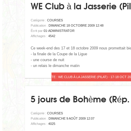
WE Club à la Jasserie (Pi
Catégorie :
COURSES
Publication :
DIMANCHE 18 OCTOBRE 2009 12:48
Écrit par
01-ADMINISTRATOR
Affichages :
4542
Ce week-end des 17 et 18 octobre 2009 nous promettait bie
- la finale de la Coupe de la Ligue
- une course de nuit
- un relais le dimanche matin
LIRE LA SUITE : WE CLUB À LA JASSERIE (PILAT) - 17-18 OCT 2
5 jours de Bohème (Rép.
Catégorie :
COURSES
Publication :
DIMANCHE 9 AOÛT 2009 12:07
Affichages :
4025