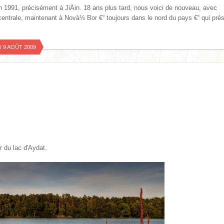
1991, précisément à JiÄin. 18 ans plus tard, nous voici de nouveau, avec
entrale, maintenant à Novà½ Bor €“ toujours dans le nord du pays €“ qui pré
U 9 AOÛT 2009
r du lac d'Aydat.