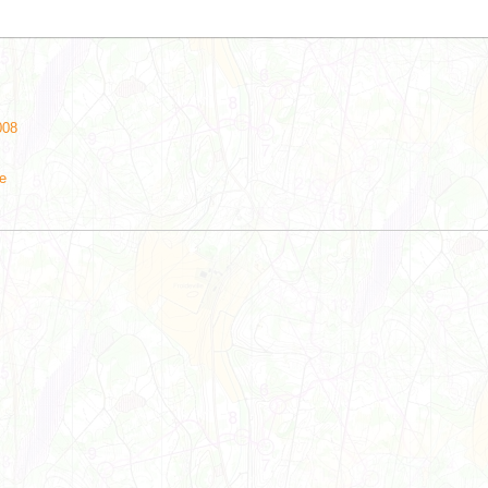
008
e