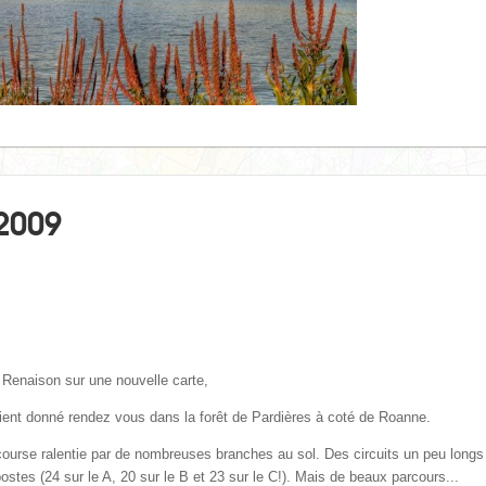
2009
Renaison sur une nouvelle carte,
ient donn
é
rendez vous dans la for
ê
t de Pardi
è
res à cot
é
de Roanne.
course ralentie par de nombreuses branches au sol. Des circuits un peu longs
tes (24 sur le A, 20 sur le B et 23 sur le C!). Mais de beaux parcours...